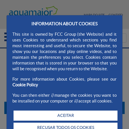
MAPA DO SITE
CONTATO
INFORMATION ABOUT COOKIES
This site is owned by FCC Group (the Website) and it
uses Cookies to understand which sections you find
most interesting and useful, to secure the Website, to
show you our locations and play online videos, and to
>
>
Aqualia Ayto. AquaMaior
Atualidade
maintain the preferences you select. Cookies contain
>
Sala de Comunicação
Noticias
information that is stored in your browser so that you
will be recognised when you return to the Website.
For more information about Cookies, please see our
Cookie Policy
You can then either
i)
manage the cookies you want to
be installed on your computer or
ii)
accept all cookies.
ACEITAR
+
Buscador
RECUSAR TODOS OS COOKIES