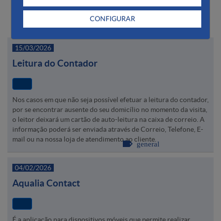
CONFIGURAR
Últimas notícias
15/03/2026
Leitura do Contador
Nos casos em que não seja possível efetuar a leitura do contador,
por se encontrar ausente do seu domicílio no momento da visita,
o leitor deixará um cartão de auto-leitura na caixa de correio. A
informação poderá ser enviada através de Correio, Telefone, E-
mail ou na nossa loja de atendimento ao cliente.
general
04/02/2026
Aqualia Contact
É a aplicação para dispositivos móveis que permite realizar