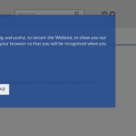
ONTATO
ATUALIDADE
ng and useful, to secure the Website, to show you our
n your browser so that you will be recognised when you
 nesta página toda a documentação necessária e
AR