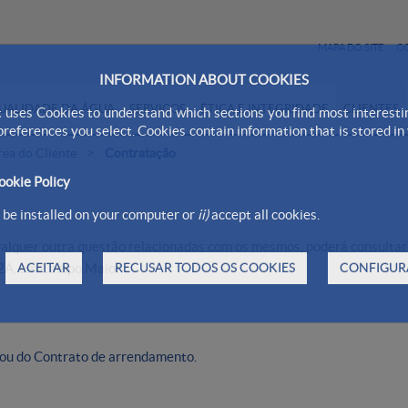
MAPA DO SITE
C
INFORMATION ABOUT COOKIES
UALIDADE DA ÁGUA
SERVIÇOS
ÉTICA E INTEGRIDADE
CLIENTES
 uses Cookies to understand which sections you find most interesti
 preferences you select. Cookies contain information that is stored i
>
rea do Cliente
Contratação
ookie Policy
be installed on your computer or
ii)
accept all cookies.
alquer outra questão relacionadas com os mesmos, poderá consultar
º 2A, em Campo Maior.
ACEITAR
RECUSAR TODOS OS COOKIES
CONFIGUR
a ou do Contrato de arrendamento.