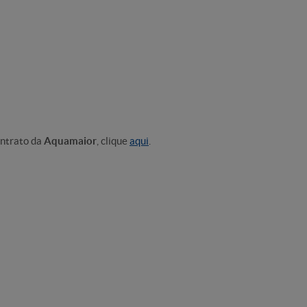
ontrato da
Aquamaior
, clique
aqui
.